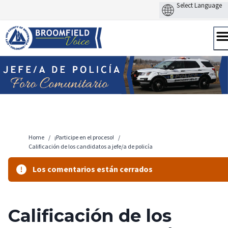
Skip
to
content
Home
/
¡Participe en el proceso!
/
Calificación de los candidatos a jefe/a de policía
Los comentarios están cerrados
Calificación de los